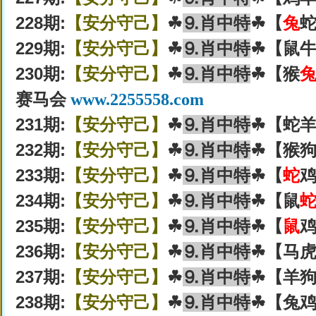
228期:
【安分守己】
☘
⒐肖中特
☘【
兔
蛇
229期:
【安分守己】
☘
⒐肖中特
☘【鼠
230期:
【安分守己】
☘
⒐肖中特
☘【猴
赛马会
www.2255558.com
231期:
【安分守己】
☘
⒐肖中特
☘【蛇
232期:
【安分守己】
☘
⒐肖中特
☘【猴
233期:
【安分守己】
☘
⒐肖中特
☘【
蛇
鸡
234期:
【安分守己】
☘
⒐肖中特
☘【鼠
235期:
【安分守己】
☘
⒐肖中特
☘【
鼠
鸡
236期:
【安分守己】
☘
⒐肖中特
☘【马
237期:
【安分守己】
☘
⒐肖中特
☘【羊
238期:
【安分守己】
☘
⒐肖中特
☘【兔