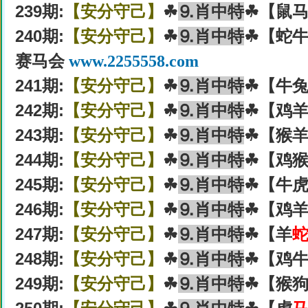
239期:
【安分守己】
☘
⒐肖中特
☘【鼠
240期:
【安分守己】
☘
⒐肖中特
☘【蛇牛
赛马会
www.2255558.com
241期:
【安分守己】
☘
⒐肖中特
☘【牛兔
242期:
【安分守己】
☘
⒐肖中特
☘【鸡
243期:
【安分守己】
☘
⒐肖中特
☘【猴羊
244期:
【安分守己】
☘
⒐肖中特
☘【鸡
245期:
【安分守己】
☘
⒐肖中特
☘【牛虎
246期:
【安分守己】
☘
⒐肖中特
☘【鸡
247期:
【安分守己】
☘
⒐肖中特
☘【羊
248期:
【安分守己】
☘
⒐肖中特
☘【鸡牛
249期:
【安分守己】
☘
⒐肖中特
☘【猴