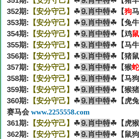
351期:
【安分守己】
☘
⒐肖中特
☘【猪羊
352期:
【安分守己】
☘
⒐肖中特
☘【
狗
马
353期:
【安分守己】
☘
⒐肖中特
☘【兔
354期:
【安分守己】
☘
⒐肖中特
☘【鸡
355期:
【安分守己】
☘
⒐肖中特
☘【马牛
356期:
【安分守己】
☘
⒐肖中特
☘【猪
357期:
【安分守己】
☘
⒐肖中特
☘【猴
358期:
【安分守己】
☘
⒐肖中特
☘【马
359期:
【安分守己】
☘
⒐肖中特
☘【猴
360期:
【安分守己】
☘
⒐肖中特
☘【虎兔
赛马会
www.2255558.com
361期:
【安分守己】
☘
⒐肖中特
☘【虎
362期:
【安分守己】
☘
⒐肖中特
☘【鼠