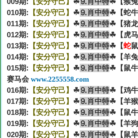
009期:
【安分守己】
☘
⒐肖中特
☘【猴兔
010期:
【安分守己】
☘
⒐肖中特
☘【蛇
011期:
【安分守己】
☘
⒐肖中特
☘【猪
012期:
【安分守己】
☘
⒐肖中特
☘【虎
013期:
【安分守己】
☘
⒐肖中特
☘【
蛇
鼠
014期:
【安分守己】
☘
⒐肖中特
☘【羊
015期:
【安分守己】
☘
⒐肖中特
☘【鼠
赛马会
www.2255558.com
016期:
【安分守己】
☘
⒐肖中特
☘【鸡
017期:
【安分守己】
☘
⒐肖中特
☘【羊猴
018期:
【安分守己】
☘
⒐肖中特
☘【鼠
019期:
【安分守己】
☘
⒐肖中特
☘【羊狗
020期:
【安分守己】
☘
⒐肖中特
☘【鼠羊