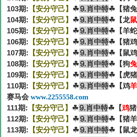
103期:
【安分守己】
☘
⒐肖中特
☘【猪
104期:
【安分守己】
☘
⒐肖中特
☘【龙
105期:
【安分守己】
☘
⒐肖中特
☘【羊
106期:
【安分守己】
☘
⒐肖中特
☘【猪鸡
107期:
【安分守己】
☘
⒐肖中特
☘【鼠
108期:
【安分守己】
☘
⒐肖中特
☘【狗
109期:
【安分守己】
☘
⒐肖中特
☘【虎
110期:
【安分守己】
☘
⒐肖中特
☘【鸡
赛马会
www.2255558.com
111期:
【安分守己】
☘
⒐肖中特
☘【
鸡
猪
112期:
【安分守己】
☘
⒐肖中特
☘【猪
113期:
【安分守己】
☘
⒐肖中特
☘【鼠