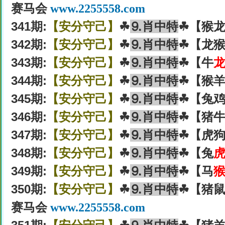
赛马会
www.2255558.com
341期:
【安分守己】
☘
⒐肖中特
☘【猴龙
342期:
【安分守己】
☘
⒐肖中特
☘【龙猴
343期:
【安分守己】
☘
⒐肖中特
☘【牛
344期:
【安分守己】
☘
⒐肖中特
☘【猴
345期:
【安分守己】
☘
⒐肖中特
☘【兔
346期:
【安分守己】
☘
⒐肖中特
☘【猪
347期:
【安分守己】
☘
⒐肖中特
☘【虎狗
348期:
【安分守己】
☘
⒐肖中特
☘【兔
349期:
【安分守己】
☘
⒐肖中特
☘【马
350期:
【安分守己】
☘
⒐肖中特
☘【猪
赛马会
www.2255558.com