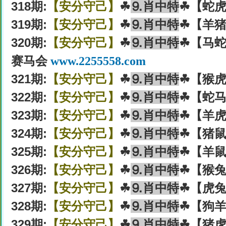
318期:
【安分守己】
☘
⒐肖中特
☘【蛇虎
319期:
【安分守己】
☘
⒐肖中特
☘【羊
320期:
【安分守己】
☘
⒐肖中特
☘【马
赛马会
www.2255558.com
321期:
【安分守己】
☘
⒐肖中特
☘【猴
322期:
【安分守己】
☘
⒐肖中特
☘【蛇
323期:
【安分守己】
☘
⒐肖中特
☘【羊
324期:
【安分守己】
☘
⒐肖中特
☘【猪
325期:
【安分守己】
☘
⒐肖中特
☘【羊鼠
326期:
【安分守己】
☘
⒐肖中特
☘【猴
327期:
【安分守己】
☘
⒐肖中特
☘【虎
328期:
【安分守己】
☘
⒐肖中特
☘【狗
329期:
【安分守己】
☘
⒐肖中特
☘【猪