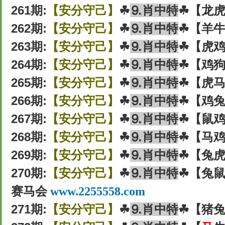
261期:
【安分守己】
☘
⒐肖中特
☘【龙
262期:
【安分守己】
☘
⒐肖中特
☘【羊
263期:
【安分守己】
☘
⒐肖中特
☘【虎
264期:
【安分守己】
☘
⒐肖中特
☘【鸡狗
265期:
【安分守己】
☘
⒐肖中特
☘【虎
266期:
【安分守己】
☘
⒐肖中特
☘【鸡
267期:
【安分守己】
☘
⒐肖中特
☘【鼠
268期:
【安分守己】
☘
⒐肖中特
☘【马
269期:
【安分守己】
☘
⒐肖中特
☘【兔
270期:
【安分守己】
☘
⒐肖中特
☘【兔鼠
赛马会
www.2255558.com
271期:
【安分守己】
☘
⒐肖中特
☘【猪