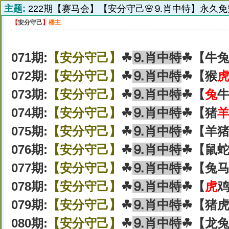
主题:
222期【赛马会】【安分守己🌸⒐肖中特】永久免
【
安分守己
】
楼主
071期:
【安分守己】
☘
⒐肖中特
☘【牛
072期:
【安分守己】
☘
⒐肖中特
☘【猴
073期:
【安分守己】
☘
⒐肖中特
☘【
兔
牛
074期:
【安分守己】
☘
⒐肖中特
☘【猪
075期:
【安分守己】
☘
⒐肖中特
☘【羊
076期:
【安分守己】
☘
⒐肖中特
☘【鼠
077期:
【安分守己】
☘
⒐肖中特
☘【兔马
078期:
【安分守己】
☘
⒐肖中特
☘【
虎
鸡
079期:
【安分守己】
☘
⒐肖中特
☘【猪
080期:
【安分守己】
☘
⒐肖中特
☘【龙