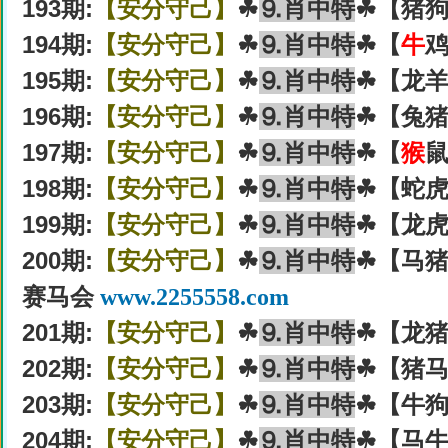
193期:
【安分守己】
☘
⒐肖中特
☘【猪狗
194期:
【安分守己】
☘
⒐肖中特
☘【
牛
鸡
195期:
【安分守己】
☘
⒐肖中特
☘【龙
196期:
【安分守己】
☘
⒐肖中特
☘【兔
197期:
【安分守己】
☘
⒐肖中特
☘【
猴
鼠
198期:
【安分守己】
☘
⒐肖中特
☘【蛇
199期:
【安分守己】
☘
⒐肖中特
☘【龙
200期:
【安分守己】
☘
⒐肖中特
☘【马
赛马会
www.2255558.com
201期:
【安分守己】
☘
⒐肖中特
☘【龙
202期:
【安分守己】
☘
⒐肖中特
☘【猪
203期:
【安分守己】
☘
⒐肖中特
☘【牛
204期:
【安分守己】
☘
⒐肖中特
☘【马牛