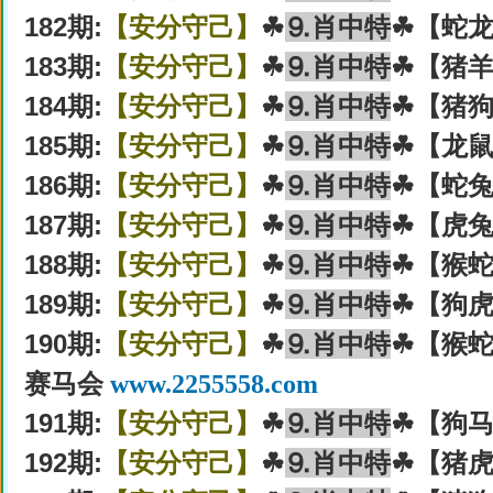
182期:
【安分守己】
☘
⒐肖中特
☘【蛇龙
183期:
【安分守己】
☘
⒐肖中特
☘【猪羊
184期:
【安分守己】
☘
⒐肖中特
☘【猪狗
185期:
【安分守己】
☘
⒐肖中特
☘【龙
186期:
【安分守己】
☘
⒐肖中特
☘【蛇
187期:
【安分守己】
☘
⒐肖中特
☘【虎兔
188期:
【安分守己】
☘
⒐肖中特
☘【猴蛇
189期:
【安分守己】
☘
⒐肖中特
☘【狗
190期:
【安分守己】
☘
⒐肖中特
☘【猴
赛马会
www.2255558.com
191期:
【安分守己】
☘
⒐肖中特
☘【狗
192期:
【安分守己】
☘
⒐肖中特
☘【猪