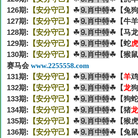
126期:
【安分守己】
☘
⒐肖中特
☘【兔
127期:
【安分守己】
☘
⒐肖中特
☘【牛
128期:
【安分守己】
☘
⒐肖中特
☘【马
129期:
【安分守己】
☘
⒐肖中特
☘【蛇
130期:
【安分守己】
☘
⒐肖中特
☘【猴
赛马会
www.2255558.com
131期:
【安分守己】
☘
⒐肖中特
☘【
羊
鸡
132期:
【安分守己】
☘
⒐肖中特
☘【
龙
狗
133期:
【安分守己】
☘
⒐肖中特
☘【狗蛇
134期:
【安分守己】
☘
⒐肖中特
☘【猪
135期:
【安分守己】
☘
⒐肖中特
☘【猴
136期:
【安分守己】
☘
⒐肖中特
☘【兔鼠