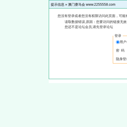
提示信息 »
澳门赛马会 www.2255558.com
您没有登录或者您没有权限访问此页面，可能
读取数据错误,原因：您要访问的链接无效,
您还不是论坛会员,请先登录论坛
登录
用
密 码
隐身登