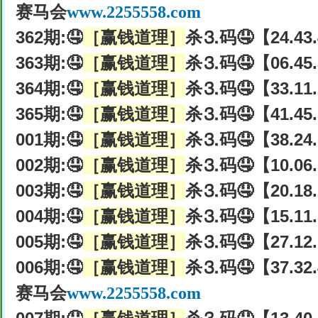
赛马会
www.2255558.com
362期:🤤
［赢钱道理］
杀⒊码🤤【24.43
363期:🤤
［赢钱道理］
杀⒊码🤤【06.45
364期:🤤
［赢钱道理］
杀⒊码🤤【33.11
365期:🤤
［赢钱道理］
杀⒊码🤤【41.45
001期:🤤
［赢钱道理］
杀⒊码🤤【38.24
002期:🤤
［赢钱道理］
杀⒊码🤤【10.06
003期:🤤
［赢钱道理］
杀⒊码🤤【20.18
004期:🤤
［赢钱道理］
杀⒊码🤤【15.11
005期:🤤
［赢钱道理］
杀⒊码🤤【27.12
006期:🤤
［赢钱道理］
杀⒊码🤤【37.32
赛马会
www.2255558.com