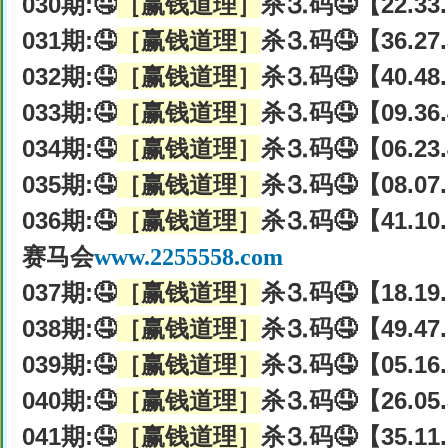
030期:🤤
［赢钱道理］
杀⒊码🤤【22.33
031期:🤤
［赢钱道理］
杀⒊码🤤【36.27
032期:🤤
［赢钱道理］
杀⒊码🤤【40.48
033期:🤤
［赢钱道理］
杀⒊码🤤【09.36
034期:🤤
［赢钱道理］
杀⒊码🤤【06.23
035期:🤤
［赢钱道理］
杀⒊码🤤【08.07
036期:🤤
［赢钱道理］
杀⒊码🤤【41.10
赛马会
www.2255558.com
037期:🤤
［赢钱道理］
杀⒊码🤤【18.19
038期:🤤
［赢钱道理］
杀⒊码🤤【49.47
039期:🤤
［赢钱道理］
杀⒊码🤤【05.16
040期:🤤
［赢钱道理］
杀⒊码🤤【26.05
041期:🤤
［赢钱道理］
杀⒊码🤤【35.11