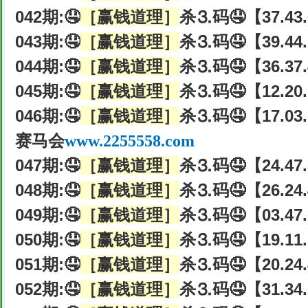
042期:🤤
［赢钱道理］
杀⒊码🤤【37.43
043期:🤤
［赢钱道理］
杀⒊码🤤【39.44
044期:🤤
［赢钱道理］
杀⒊码🤤【36.37
045期:🤤
［赢钱道理］
杀⒊码🤤【12.20
046期:🤤
［赢钱道理］
杀⒊码🤤【17.03
赛马会
www.2255558.com
047期:🤤
［赢钱道理］
杀⒊码🤤【24.47
048期:🤤
［赢钱道理］
杀⒊码🤤【26.24
049期:🤤
［赢钱道理］
杀⒊码🤤【03.47
050期:🤤
［赢钱道理］
杀⒊码🤤【19.11
051期:🤤
［赢钱道理］
杀⒊码🤤【20.24
052期:🤤
［赢钱道理］
杀⒊码🤤【31.34