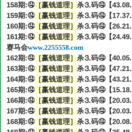
158期:🤤
［赢钱道理］
杀⒊码🤤【43.08
159期:🤤
［赢钱道理］
杀⒊码🤤【17.37
160期:🤤
［赢钱道理］
杀⒊码🤤【26.21
161期:🤤
［赢钱道理］
杀⒊码🤤【24.49
赛马会
www.2255558.com
162期:🤤
［赢钱道理］
杀⒊码🤤【40.05
163期:🤤
［赢钱道理］
杀⒊码🤤【47.21
164期:🤤
［赢钱道理］
杀⒊码🤤【43.21
165期:🤤
［赢钱道理］
杀⒊码🤤【15.18
166期:🤤
［赢钱道理］
杀⒊码🤤【20.03
167期:🤤
［赢钱道理］
杀⒊码🤤【20.03
168期:🤤
［赢钱道理］
杀⒊码🤤【20.08