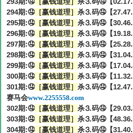
293期:🤤
［赢钱道理］
杀⒊码🤤【02.17
294期:🤤
［赢钱道理］
杀⒊码🤤【27.47
295期:🤤
［赢钱道理］
杀⒊码🤤【30.46
296期:🤤
［赢钱道理］
杀⒊码🤤【19.18
297期:🤤
［赢钱道理］
杀⒊码🤤【25.28
298期:🤤
［赢钱道理］
杀⒊码🤤【31.04
299期:🤤
［赢钱道理］
杀⒊码🤤【17.04
300期:🤤
［赢钱道理］
杀⒊码🤤【11.32
301期:🤤
［赢钱道理］
杀⒊码🤤【12.47
赛马会
www.2255558.com
302期:🤤
［赢钱道理］
杀⒊码🤤【29.03
303期:🤤
［赢钱道理］
杀⒊码🤤【48.36
304期:🤤
［赢钱道理］
杀⒊码🤤【31.40