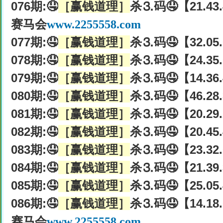
076期:🤤
［赢钱道理］
杀⒊码🤤【21.43
赛马会
www.2255558.com
077期:🤤
［赢钱道理］
杀⒊码🤤【32.05
078期:🤤
［赢钱道理］
杀⒊码🤤【24.35
079期:🤤
［赢钱道理］
杀⒊码🤤【14.36
080期:🤤
［赢钱道理］
杀⒊码🤤【46.28
081期:🤤
［赢钱道理］
杀⒊码🤤【20.29
082期:🤤
［赢钱道理］
杀⒊码🤤【20.45
083期:🤤
［赢钱道理］
杀⒊码🤤【23.32
084期:🤤
［赢钱道理］
杀⒊码🤤【21.39
085期:🤤
［赢钱道理］
杀⒊码🤤【25.05
086期:🤤
［赢钱道理］
杀⒊码🤤【14.18
赛马会
www.2255558.com