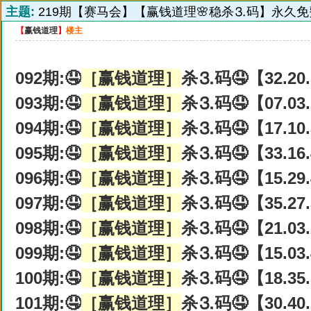
主题:
219期【赛马会】【赢钱道理🌸稳杀⒊码】永久免
【
赢钱道理
】
楼主
092期:🤤
［赢钱道理］
杀⒊码🤤【32.20
093期:🤤
［赢钱道理］
杀⒊码🤤【07.03
094期:🤤
［赢钱道理］
杀⒊码🤤【17.10
095期:🤤
［赢钱道理］
杀⒊码🤤【33.16
096期:🤤
［赢钱道理］
杀⒊码🤤【15.29
097期:🤤
［赢钱道理］
杀⒊码🤤【35.27
098期:🤤
［赢钱道理］
杀⒊码🤤【21.03
099期:🤤
［赢钱道理］
杀⒊码🤤【15.03
100期:🤤
［赢钱道理］
杀⒊码🤤【18.35
101期:🤤
［赢钱道理］
杀⒊码🤤【30.40