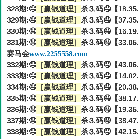
328期:🤤
［赢钱道理］
杀⒊码🤤【18.35
329期:🤤
［赢钱道理］
杀⒊码🤤【37.35
330期:🤤
［赢钱道理］
杀⒊码🤤【16.19
331期:🤤
［赢钱道理］
杀⒊码🤤【33.05
赛马会
www.2255558.com
332期:🤤
［赢钱道理］
杀⒊码🤤【43.06
333期:🤤
［赢钱道理］
杀⒊码🤤【14.02
334期:🤤
［赢钱道理］
杀⒊码🤤【20.38
335期:🤤
［赢钱道理］
杀⒊码🤤【38.17
336期:🤤
［赢钱道理］
杀⒊码🤤【19.35
337期:🤤
［赢钱道理］
杀⒊码🤤【38.47
338期:🤤
［赢钱道理］
杀⒊码🤤【42.15