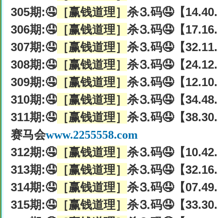
305期:🤤
［赢钱道理］
杀⒊码🤤【14.40
306期:🤤
［赢钱道理］
杀⒊码🤤【17.16
307期:🤤
［赢钱道理］
杀⒊码🤤【32.11
308期:🤤
［赢钱道理］
杀⒊码🤤【24.12
309期:🤤
［赢钱道理］
杀⒊码🤤【12.10
310期:🤤
［赢钱道理］
杀⒊码🤤【34.48
311期:🤤
［赢钱道理］
杀⒊码🤤【38.30
赛马会
www.2255558.com
312期:🤤
［赢钱道理］
杀⒊码🤤【10.42
313期:🤤
［赢钱道理］
杀⒊码🤤【32.16
314期:🤤
［赢钱道理］
杀⒊码🤤【07.49
315期:🤤
［赢钱道理］
杀⒊码🤤【33.30