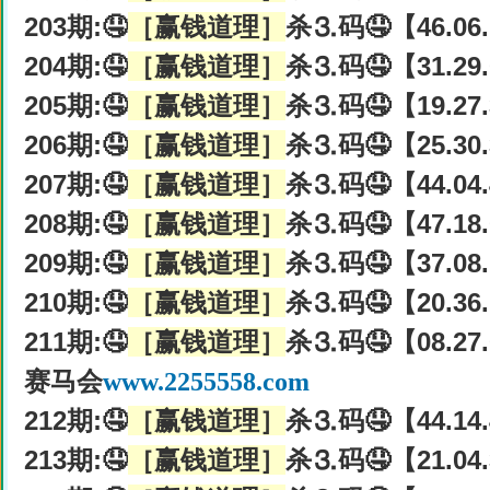
203期:🤤
［赢钱道理］
杀⒊码🤤【46.06
204期:🤤
［赢钱道理］
杀⒊码🤤【31.29
205期:🤤
［赢钱道理］
杀⒊码🤤【19.27
206期:🤤
［赢钱道理］
杀⒊码🤤【25.30
207期:🤤
［赢钱道理］
杀⒊码🤤【44.04
208期:🤤
［赢钱道理］
杀⒊码🤤【47.18
209期:🤤
［赢钱道理］
杀⒊码🤤【37.08
210期:🤤
［赢钱道理］
杀⒊码🤤【20.36
211期:🤤
［赢钱道理］
杀⒊码🤤【08.27
赛马会
www.2255558.com
212期:🤤
［赢钱道理］
杀⒊码🤤【44.14
213期:🤤
［赢钱道理］
杀⒊码🤤【21.04