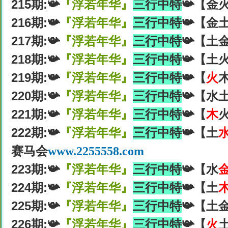
215期:📯
『浮若年华』
三行中特
📯【金
216期:📯
『浮若年华』
三行中特
📯【金
217期:📯
『浮若年华』
三行中特
📯【土
218期:📯
『浮若年华』
三行中特
📯【土
219期:📯
『浮若年华』
三行中特
📯【
火
220期:📯
『浮若年华』
三行中特
📯【水
221期:📯
『浮若年华』
三行中特
📯【
木
222期:📯
『浮若年华』
三行中特
📯【土
赛马会
www.2255558.com
223期:📯
『浮若年华』
三行中特
📯【水
224期:📯
『浮若年华』
三行中特
📯【土
225期:📯
『浮若年华』
三行中特
📯【土
226期:📯
『浮若年华』
三行中特
📯【
火