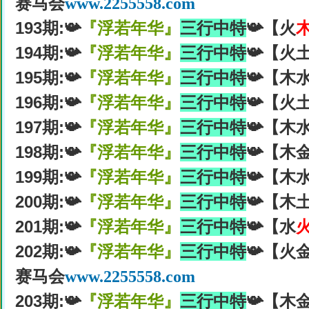
赛马会
www.2255558.com
193期:📯
『浮若年华』
三行中特
📯【火
194期:📯
『浮若年华』
三行中特
📯【火
195期:📯
『浮若年华』
三行中特
📯【木
196期:📯
『浮若年华』
三行中特
📯【火
197期:📯
『浮若年华』
三行中特
📯【木
198期:📯
『浮若年华』
三行中特
📯【木
199期:📯
『浮若年华』
三行中特
📯【木
200期:📯
『浮若年华』
三行中特
📯【木
201期:📯
『浮若年华』
三行中特
📯【水
202期:📯
『浮若年华』
三行中特
📯【火
赛马会
www.2255558.com
203期:📯
『浮若年华』
三行中特
📯【木