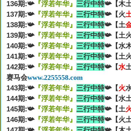
136期:📯
『浮若年华』
三行中特
📯【木
137期:📯
『浮若年华』
三行中特
📯【火
138期:📯
『浮若年华』
三行中特
📯【土
139期:📯
『浮若年华』
三行中特
📯【土
140期:📯
『浮若年华』
三行中特
📯【水
141期:📯
『浮若年华』
三行中特
📯【土
142期:📯
『浮若年华』
三行中特
📯【
水
赛马会
www.2255558.com
143期:📯
『浮若年华』
三行中特
📯【
火
144期:📯
『浮若年华』
三行中特
📯【水
145期:📯
『浮若年华』
三行中特
📯【土
146期:📯
『浮若年华』
三行中特
📯【火
147期:📯
『浮若年华』
三行中特
📯【木