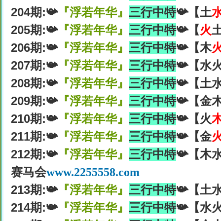
204期:📯
『浮若年华』
三行中特
📯【土
205期:📯
『浮若年华』
三行中特
📯【
火
206期:📯
『浮若年华』
三行中特
📯【木
207期:📯
『浮若年华』
三行中特
📯【水
208期:📯
『浮若年华』
三行中特
📯【土
209期:📯
『浮若年华』
三行中特
📯【金
210期:📯
『浮若年华』
三行中特
📯【火
211期:📯
『浮若年华』
三行中特
📯【金
212期:📯
『浮若年华』
三行中特
📯【木
赛马会
www.2255558.com
213期:📯
『浮若年华』
三行中特
📯【土
214期:📯
『浮若年华』
三行中特
📯【水