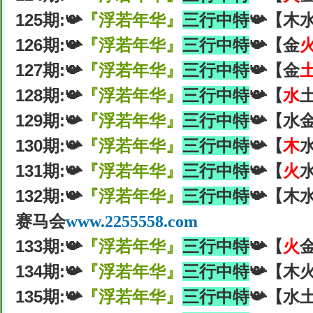
125期:📯
『浮若年华』
三行中特
📯【木
126期:📯
『浮若年华』
三行中特
📯【金
127期:📯
『浮若年华』
三行中特
📯【金
128期:📯
『浮若年华』
三行中特
📯【
水
129期:📯
『浮若年华』
三行中特
📯【水
130期:📯
『浮若年华』
三行中特
📯【
木
131期:📯
『浮若年华』
三行中特
📯【
火
132期:📯
『浮若年华』
三行中特
📯【木
赛马会
www.2255558.com
133期:📯
『浮若年华』
三行中特
📯【
火
134期:📯
『浮若年华』
三行中特
📯【木
135期:📯
『浮若年华』
三行中特
📯【水