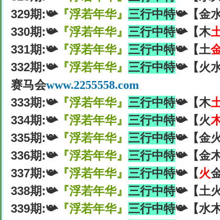
329期:📯
『浮若年华』
三行中特
📯【金
330期:📯
『浮若年华』
三行中特
📯【木
331期:📯
『浮若年华』
三行中特
📯【土
332期:📯
『浮若年华』
三行中特
📯【火
赛马会
www.2255558.com
333期:📯
『浮若年华』
三行中特
📯【木
334期:📯
『浮若年华』
三行中特
📯【火
335期:📯
『浮若年华』
三行中特
📯【金
336期:📯
『浮若年华』
三行中特
📯【金
337期:📯
『浮若年华』
三行中特
📯【
火
338期:📯
『浮若年华』
三行中特
📯【土
339期:📯
『浮若年华』
三行中特
📯【水