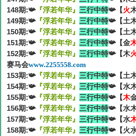
148期:📯
『浮若年华』
三行中特
📯【
火
149期:📯
『浮若年华』
三行中特
📯【土
150期:📯
『浮若年华』
三行中特
📯【土
151期:📯
『浮若年华』
三行中特
📯【金
152期:📯
『浮若年华』
三行中特
📯【木
赛马会
www.2255558.com
153期:📯
『浮若年华』
三行中特
📯【土
154期:📯
『浮若年华』
三行中特
📯【水
155期:📯
『浮若年华』
三行中特
📯【
木
156期:📯
『浮若年华』
三行中特
📯【水
157期:📯
『浮若年华』
三行中特
📯【水
158期:📯
『浮若年华』
三行中特
📯【火