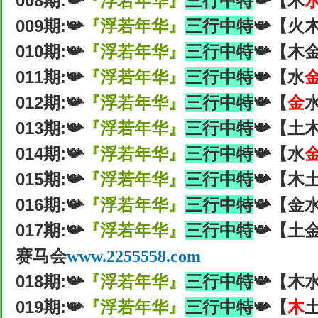
008期:📯
『浮若年华』
三行中特
📯【木
009期:📯
『浮若年华』
三行中特
📯【火
010期:📯
『浮若年华』
三行中特
📯【木
011期:📯
『浮若年华』
三行中特
📯【水
012期:📯
『浮若年华』
三行中特
📯【
金
013期:📯
『浮若年华』
三行中特
📯【土
014期:📯
『浮若年华』
三行中特
📯【水
015期:📯
『浮若年华』
三行中特
📯【木
016期:📯
『浮若年华』
三行中特
📯【金
017期:📯
『浮若年华』
三行中特
📯【土
赛马会
www.2255558.com
018期:📯
『浮若年华』
三行中特
📯【木
019期:📯
『浮若年华』
三行中特
📯【
木