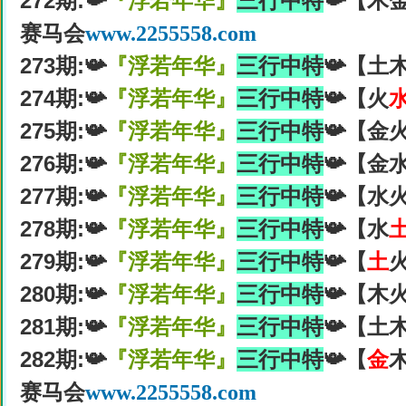
272期:📯
『浮若年华』
三行中特
📯【木
赛马会
www.2255558.com
273期:📯
『浮若年华』
三行中特
📯【土
274期:📯
『浮若年华』
三行中特
📯【火
275期:📯
『浮若年华』
三行中特
📯【金
276期:📯
『浮若年华』
三行中特
📯【金
277期:📯
『浮若年华』
三行中特
📯【水
278期:📯
『浮若年华』
三行中特
📯【水
279期:📯
『浮若年华』
三行中特
📯【
土
280期:📯
『浮若年华』
三行中特
📯【木
281期:📯
『浮若年华』
三行中特
📯【土
282期:📯
『浮若年华』
三行中特
📯【
金
赛马会
www.2255558.com