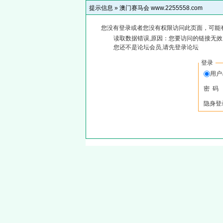
提示信息 »
澳门赛马会 www.2255558.com
您没有登录或者您没有权限访问此页面，可能
读取数据错误,原因：您要访问的链接无效,
您还不是论坛会员,请先登录论坛
登录
用
密 码
隐身登