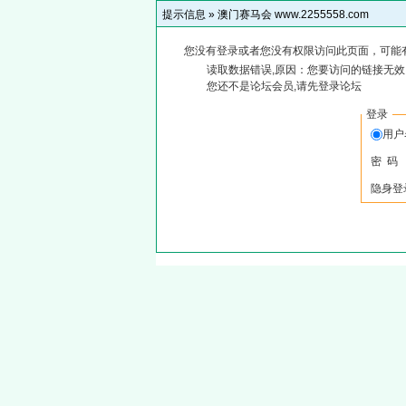
提示信息 »
澳门赛马会 www.2255558.com
您没有登录或者您没有权限访问此页面，可能
读取数据错误,原因：您要访问的链接无效,
您还不是论坛会员,请先登录论坛
登录
用
密 码
隐身登