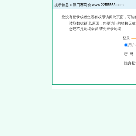
提示信息 »
澳门赛马会 www.2255558.com
您没有登录或者您没有权限访问此页面，可能
读取数据错误,原因：您要访问的链接无效,
您还不是论坛会员,请先登录论坛
登录
用
密 码
隐身登