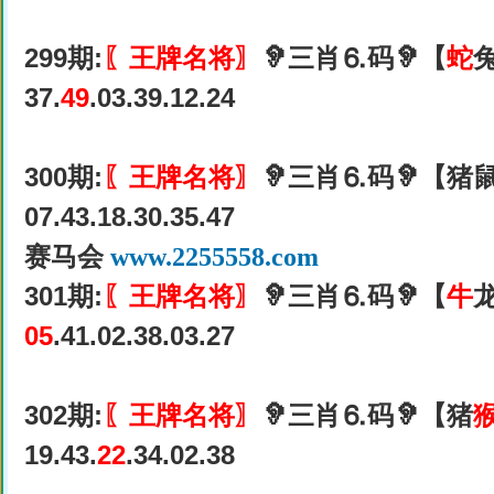
299期:
〖王牌名将〗
🦻三肖⒍码🦻【
蛇
37.
49
.03.39.12.24
300期:
〖王牌名将〗
🦻三肖⒍码🦻【猪
07.43.18.30.35.47
赛马会
www.2255558.com
301期:
〖王牌名将〗
🦻三肖⒍码🦻【
牛
05
.41.02.38.03.27
302期:
〖王牌名将〗
🦻三肖⒍码🦻【猪
19.43.
22
.34.02.38