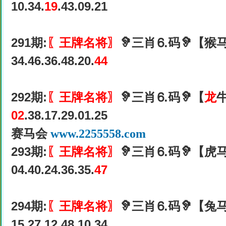
10.34.
19
.43.09.21
291期:
〖王牌名将〗
🦻三肖⒍码🦻【猴
34.46.36.48.20.
44
292期:
〖王牌名将〗
🦻三肖⒍码🦻【
龙
02
.38.17.29.01.25
赛马会
www.2255558.com
293期:
〖王牌名将〗
🦻三肖⒍码🦻【虎
04.40.24.36.35.
47
294期:
〖王牌名将〗
🦻三肖⒍码🦻【兔
15.27.12.48.10.34