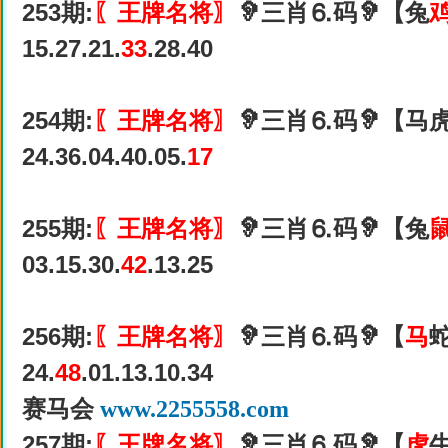
253期:
〖王牌名将〗
🦻三肖⒍码🦻【兔
15.27.21.
33
.28.40
254期:
〖王牌名将〗
🦻三肖⒍码🦻【马
24.36.04.40.05.
17
255期:
〖王牌名将〗
🦻三肖⒍码🦻【兔
03.15.30.
42
.13.25
256期:
〖王牌名将〗
🦻三肖⒍码🦻【
马
24.
48
.01.13.10.34
赛马会
www.2255558.com
257期:
〖王牌名将〗
🦻三肖⒍码🦻【
虎