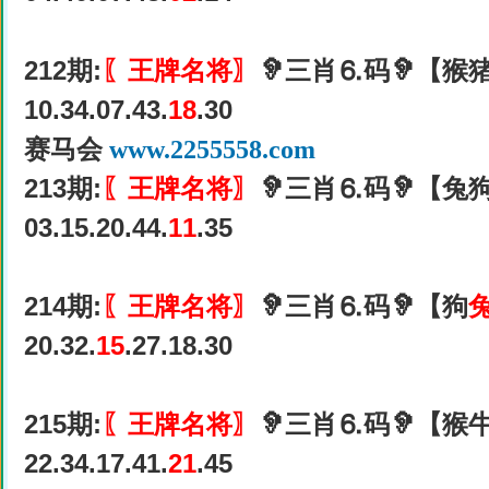
212期:
〖王牌名将〗
🦻三肖⒍码🦻【猴
10.34.07.43.
18
.30
赛马会
www.2255558.com
213期:
〖王牌名将〗
🦻三肖⒍码🦻【兔
03.15.20.44.
11
.35
214期:
〖王牌名将〗
🦻三肖⒍码🦻【狗
20.32.
15
.27.18.30
215期:
〖王牌名将〗
🦻三肖⒍码🦻【猴
22.34.17.41.
21
.45