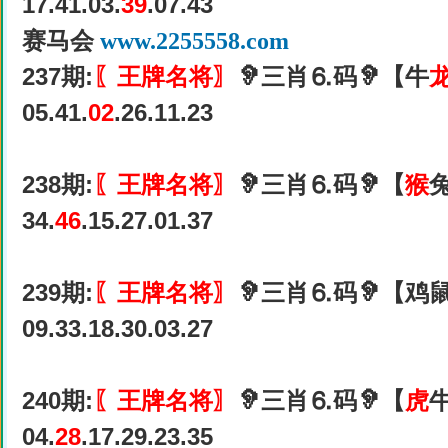
17.41.03.
39
.07.43
赛马会
www.2255558.com
237期:
〖王牌名将〗
🦻三肖⒍码🦻【牛
05.41.
02
.26.11.23
238期:
〖王牌名将〗
🦻三肖⒍码🦻【
猴
34.
46
.15.27.01.37
239期:
〖王牌名将〗
🦻三肖⒍码🦻【鸡
09.33.18.30.03.27
240期:
〖王牌名将〗
🦻三肖⒍码🦻【
虎
04.
28
.17.29.23.35